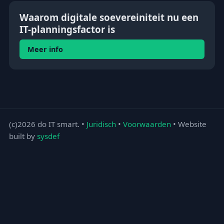
Waarom digitale soevereiniteit nu een
IT-planningsfactor is
Meer info
(c)2026 do IT smart. •
Juridisch
•
Voorwaarden
• Website
built by
sysdef